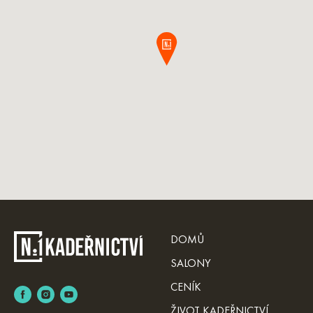
DOMŮ
SALONY
CENÍK
ŽIVOT KADEŘNICTVÍ