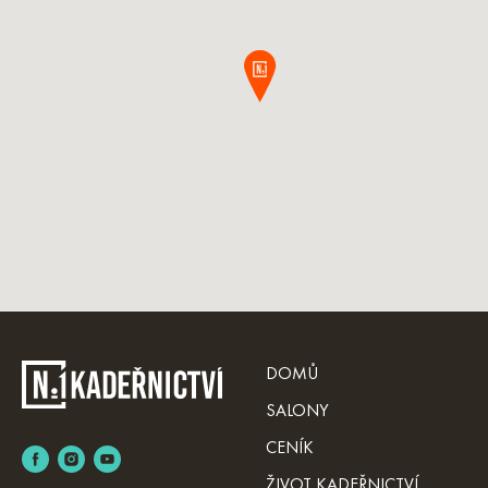
DOMŮ
SALONY
CENÍK
ŽIVOT KADEŘNICTVÍ