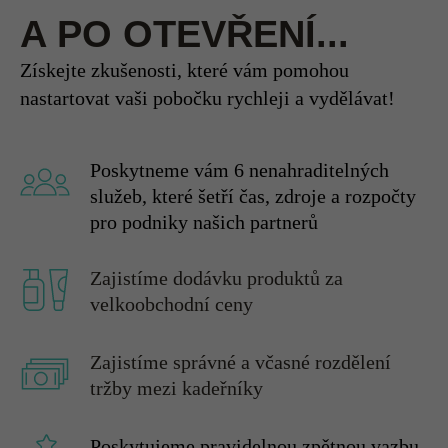
FORMÁTY
A PO OTEVŘENÍ...
PARTNERSTVÍ
Získejte zkušenosti, které vám pomohou
S
nastartovat vaši pobočku rychleji a vydělávat!
KADEŘNICTVÍ
Poskytneme vám 6 nenahraditelných
NO.1
služeb, které šetří čas, zdroje a rozpočty
pro podniky našich partnerů
Zajistíme dodávku produktů za
velkoobchodní ceny
[1]
STANDARDNÍ
Zajistíme správné a včasné rozdělení
FRANŠÍZA
tržby mezi kadeřníky
Společně otevřeme váš vlastní
salon Kadeřnictví No.1 „od nuly
na klíč“
v nejlepších nákupních centrech
Poskytujeme pravidelnou zpětnou vazbu