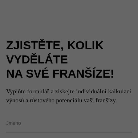
Kč
400 000
Kč
200 000
Kč
4 rok
1 rok
2 rok
3 rok
5 rok
ZJISTĚTE, KOLIK
VYDĚLÁTE
NA SVÉ FRANŠÍZE!
Vyplňte formulář a získejte individuální kalkulaci
výnosů a růstového potenciálu vaší franšízy.