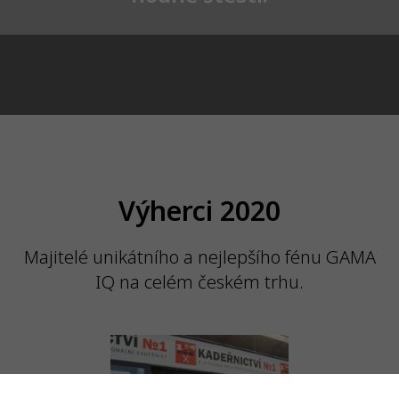
Výherci 2020
Majitelé unikátního a nejlepšího fénu GAMA
IQ na celém českém trhu.