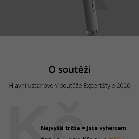
O soutěži
Hlavní ustanovení soutěže ExpertStyle 2020
Kč
Nejvyšší tržba = Jste výhercem
Hlavní a jediná možnost
JAK
vyhrát fén
GA.MA IQ