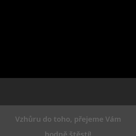
Vzhůru do toho, přejeme Vám
hodně štěstí!