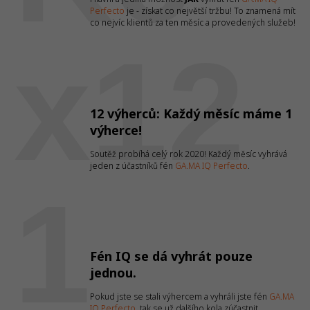
Perfecto
je - získat co největší tržbu! To znamená mít
co nejvíc klientů za ten měsíc a provedených služeb!
x12
12 výherců: Každý měsíc máme 1
výherce!
Soutěž probíhá celý rok 2020! Každý měsíc vyhrává
jeden z účastníků fén
GA.MA IQ Perfecto
.
1
Fén IQ se dá vyhrát pouze
jednou.
Pokud jste se stali výhercem a vyhráli jste fén
GA.MA
IQ Perfecto
, tak se už dalšího kola zúčastnit