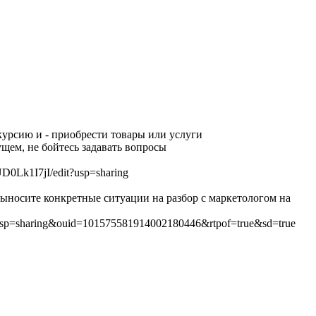
скурсию и - приобрести товары или услуги
ущем, не бойтесь задавать вопросы
0Lk1I7jI/edit?usp=sharing
 выносите конкретные ситуации на разбор с маркетологом на
usp=sharing&ouid=101575581914002180446&rtpof=true&sd=true