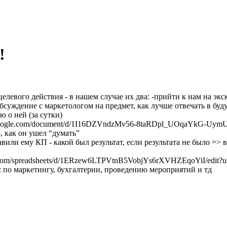
!
елевого действия - в нашем случае их два: -прийти к нам на эк
обсуждение с маркетологом на предмет, как лучше отвечать в буд
 о ней (за сутки)
.google.com/document/d/1I16DZVndzMv56-8taRDpl_UOqaYkG-UymUD
, как он ушел “думать”
авили ему КП - какой был результат, если результата не было =>
le.com/spreadsheets/d/1ERzew6LTPVtnB5VobjYs6rXVHZEqoYiI/edit?
 по маркетингу, бухгалтерии, проведению мероприятий и тд