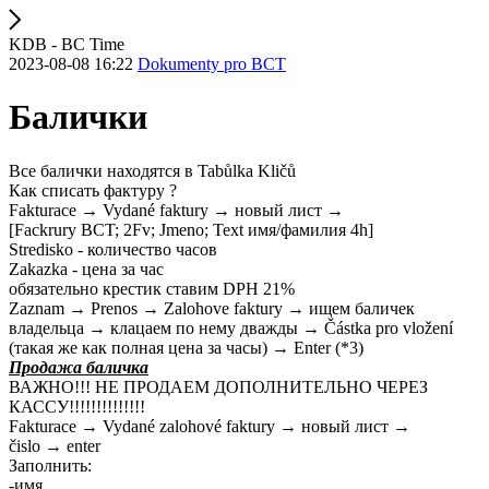
KDB - BC Time
2023-08-08 16:22
Dokumenty pro BCT
Балички
Все балички находятся в Tabůlka Kličů
Как списать фактуру ?
Fakturace → Vydané faktury → новый лист →
[Fackrury BCT; 2Fv; Jmeno; Text имя/фамилия 4h]
Stredisko - количество часов
Zakazka - цена за час
обязательно крестик ставим DPH 21%
Zaznam → Prenos → Zalohove faktury → ищем баличек
владельца → клацаем по нему дважды → Částka pro vložení
(такая же как полная цена за часы) → Enter (*3)
Продажа баличка
ВАЖНО!!! НЕ ПРОДАЕМ ДОПОЛНИТЕЛЬНО ЧЕРЕЗ
КАССУ!!!!!!!!!!!!!!
Fakturace → Vydané zalohové faktury → новый лист →
čislo → enter
Заполнить:
-имя